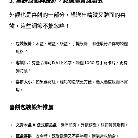
3. 喜餅包裝與設計，挑選高質感款式
外觀也是喜餅的一部分，想送出精緻又體面的喜
餅，這些細節不能忽略！
包裝設計
：木盒、鐵盒、紙盒、手提設計，哪種最符合你的婚禮
風格？
客製化
：有些品牌可以印上名字、婚禮 LOGO 或手寫卡片，更有
獨特感！
喜餅大小
：如果要寄送，輕巧的包裝更方便，過大過重反而不實
用。
喜餅包裝設計推薦
文青木盒 & 法式精品盒
：近年超夯，外觀精緻，送禮質感爆棚。
鐵盒喜餅
：安全牌，既受歡迎又不易壓壞，還能當收納盒。