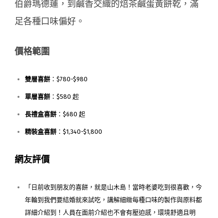
伯爵瑪德蓮，到鹹香交織的焙茶鹹蛋黃餅乾，滿
足各種口味偏好。
價格範圍
雙層喜餅
：$780-$980
單層喜餅
：$580 起
長禮盒喜餅
：$680 起
精裝盒喜餅
：$1,340-$1,800
網友評價
「日前收到朋友的喜餅，就是山木島！當時老婆吃到很喜歡，今
年輪到我們要結婚就來試吃，講解細緻每種口味的製作與原料都
詳細介紹到！人員在面前介紹也不會有壓迫感，環境舒適且明