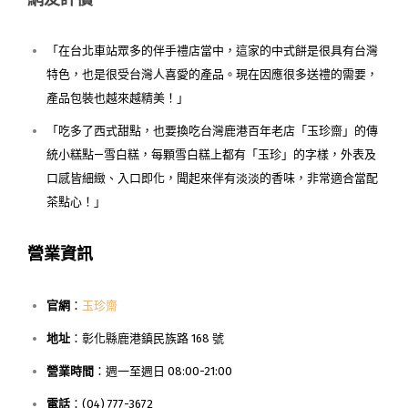
「在台北車站眾多的伴手禮店當中，這家的中式餅是很具有台灣
特色，也是很受台灣人喜愛的產品。現在因應很多送禮的需要，
產品包裝也越來越精美！」
「吃多了西式甜點，也要換吃台灣鹿港百年老店「玉珍齋」的傳
統小糕點—雪白糕，每顆雪白糕上都有「玉珍」的字樣，外表及
口感皆細緻、入口即化，聞起來伴有淡淡的香味，非常適合當配
茶點心！」
營業資訊
官網
：
玉珍齋
地址
：彰化縣鹿港鎮民族路 168 號
營業時間
：週一至週日 08:00-21:00
電話
：(04) 777-3672