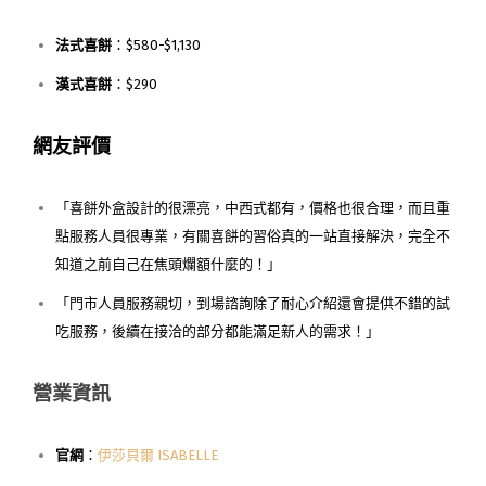
法式喜餅
：$580-$1,130
漢式喜餅
：$290
網友評價
「喜餅外盒設計的很漂亮，中西式都有，價格也很合理，而且重
點服務人員很專業，有關喜餅的習俗真的一站直接解決，完全不
知道之前自己在焦頭爛額什麼的！」
「門市人員服務親切，到場諮詢除了耐心介紹還會提供不錯的試
吃服務，後續在接洽的部分都能滿足新人的需求！」
營業資訊
官網
：
伊莎貝爾 ISABELLE