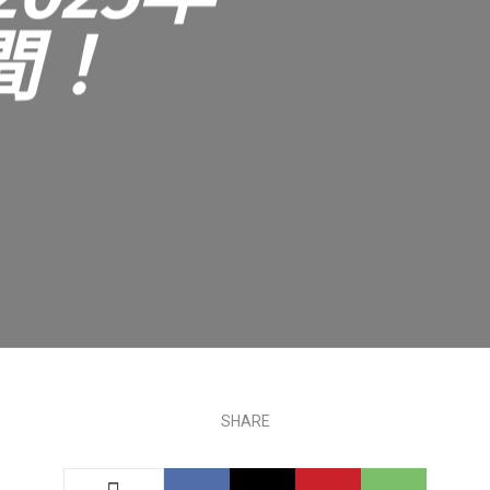
間！
SHARE