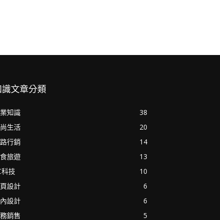
知識文章分類
業知識
38
尚生活
20
路行銷
14
食旅遊
13
C科技
10
頁設計
6
內設計
6
務銷售
5