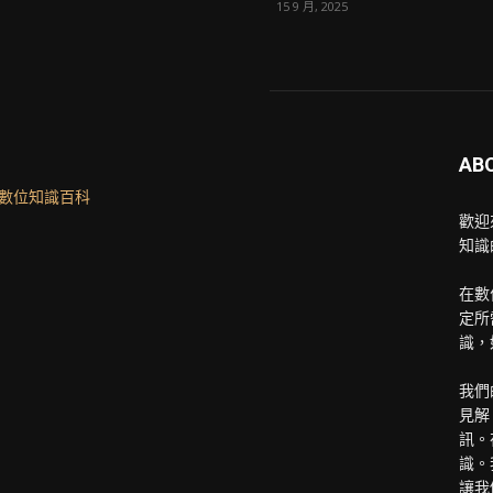
15 9 月, 2025
AB
歡迎
知識
在數
定所
識，
我們
見解
訊。
識。
讓我