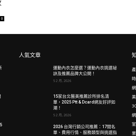
攻
0
人氣文章
新
運動內衣怎麼選？運動內衣挑選祕
產
訣及推薦品牌大公開！
時
5 2 月, 2026
網
美
門
15家台北醫美推薦診所排名清
單，2025 Ptt & Dcard網友好評如
3
潮！
網
5 2 月, 2026
室
5
2026 台灣行銷公司推薦：17間名
單、費用行情、服務類型與挑選指
業