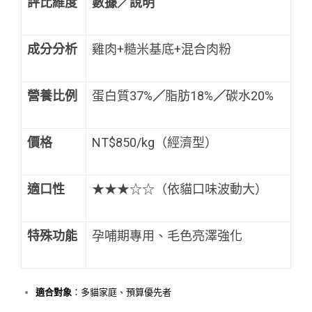
評比維度
數據／說明
成分分析
雞肉+糙米基底+混合肉粉
營養比例
蛋白質37%
／
脂肪18%
／
碳水20%
價格
NT$850/kg（經濟型）
適口性
★★★☆☆（依貓口味波動大）
特殊功能
孕哺期專用、毛色亮澤強化
適合對象
：多貓家庭、預算優先者