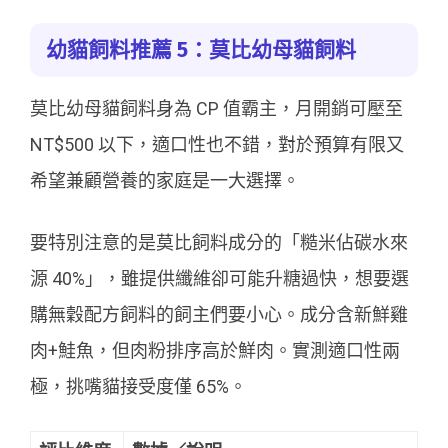
幼貓飼料推薦 5：莫比幼母貓飼料
莫比幼母貓飼料身為 CP 值霸主，月開銷可壓至
NT$500 以下，適口性也不錯，對於預算有限又
希望兼顧營養的家庭是一大選擇。
要特別注意的是莫比飼料成分的「糙米佔碳水來
源 40%」，雖提供纖維卻可能升糖過快，想要選
購無穀配方飼料的飼主們要小心。成分含新鮮雞
肉+鮭魚，但肉粉排序高於鮮肉。實測適口性兩
極，挑嘴貓接受度僅 65%。