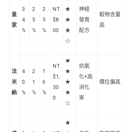
3
2
2
NT
★
神經
皇
穀物含量
4
5
5
$8
★
發育
家
高
%
%
%
00
★
配方
☆
★
NT
抗氧
法
4
2
1
★
$1,
化+高
米
0
1
6
★
價位偏高
30
消化
納
%
%
%
★
0
率
☆
★