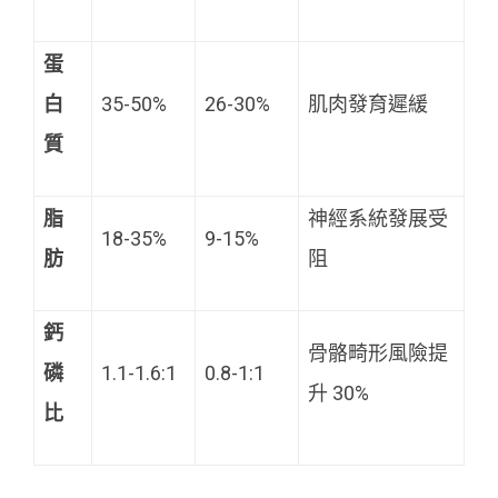
蛋
白
35-50%
26-30%
肌肉發育遲緩
質
脂
神經系統發展受
18-35%
9-15%
肪
阻
鈣
骨骼畸形風險提
磷
1.1-1.6:1
0.8-1:1
升 30%
比