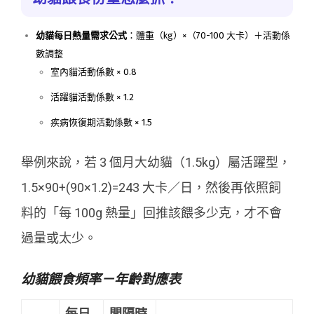
幼貓每日熱量需求公式
：體重（kg）×（70-100 大卡）＋活動係
數調整
室內貓活動係數 × 0.8
活躍貓活動係數 × 1.2
疾病恢復期活動係數 × 1.5
舉例來說，若 3 個月大幼貓（1.5kg）屬活躍型，
1.5×90+(90×1.2)=243 大卡／日，然後再依照飼
料的「每 100g 熱量」回推該餵多少克，才不會
過量或太少。
幼貓餵食頻率－年齡對應表
每日
間隔時