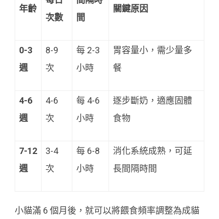
年齡
關鍵原因
次數
間
0-3
8-9
每 2-3
胃容量小，需少量多
週
次
小時
餐
4-6
4-6
每 4-6
逐步斷奶，適應固體
週
次
小時
食物
7-12
3-4
每 6-8
消化系統成熟，可延
週
次
小時
長間隔時間
小貓滿 6 個月後，就可以將餵食頻率調整為成貓