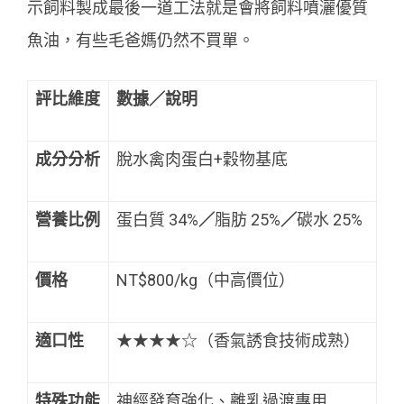
示飼料製成最後一道工法就是會將飼料噴灑優質
魚油，有些毛爸媽仍然不買單。
評比維度
數據／說明
成分分析
脫水禽肉蛋白+穀物基底
營養比例
蛋白質 34%
／
脂肪 25%
／
碳水 25%
價格
NT$800/kg（中高價位）
適口性
★★★★☆（香氣誘食技術成熟）
特殊功能
神經發育強化、離乳過渡專用