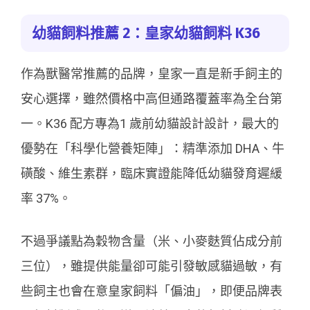
幼貓飼料推薦 2：皇家幼貓飼料 K36
作為獸醫常推薦的品牌，皇家一直是新手飼主的
安心選擇，雖然價格中高但通路覆蓋率為全台第
一。K36 配方專為1 歲前幼貓設計設計，最大的
優勢在「科學化營養矩陣」：精準添加 DHA、牛
磺酸、維生素群，臨床實證能降低幼貓發育遲緩
率 37%。
不過爭議點為穀物含量（米、小麥麩質佔成分前
三位），雖提供能量卻可能引發敏感貓過敏，有
些飼主也會在意皇家飼料「偏油」，即便品牌表