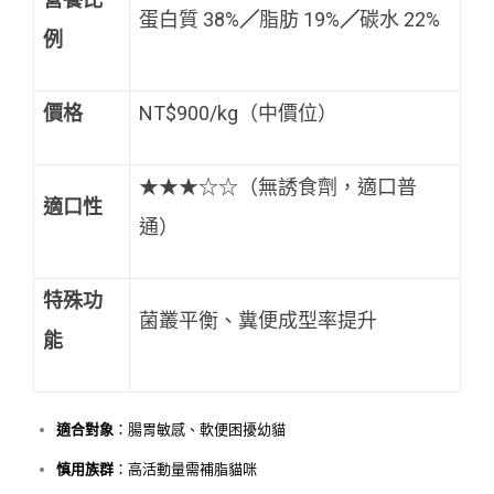
蛋白質 38%
／
脂肪 19%
／
碳水 22%
例
價格
NT$900/kg（中價位）
★★★☆☆（無誘食劑，適口普
適口性
通）
特殊功
菌叢平衡、糞便成型率提升
能
適合對象
：腸胃敏感、軟便困擾幼貓
慎用族群
：高活動量需補脂貓咪