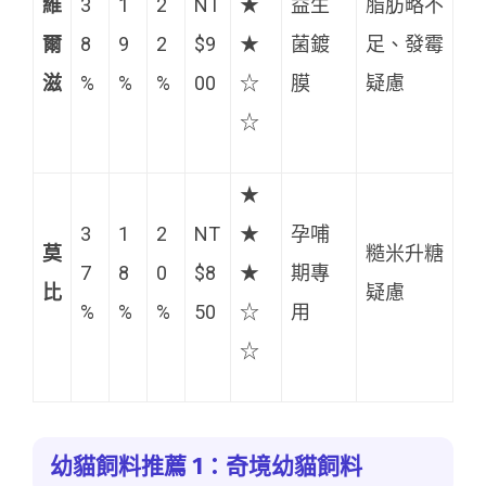
維
3
1
2
NT
★
益生
脂肪略不
爾
8
9
2
$9
★
菌鍍
足、發霉
滋
%
%
%
00
☆
膜
疑慮
☆
★
3
1
2
NT
★
孕哺
莫
糙米升糖
7
8
0
$8
★
期專
比
疑慮
%
%
%
50
☆
用
☆
幼貓飼料推薦 1：奇境幼貓飼料