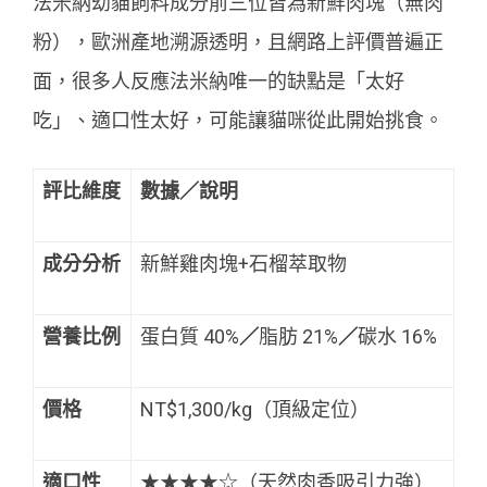
法米納幼貓飼料成分前三位皆為新鮮肉塊（無肉
粉），歐洲產地溯源透明，且網路上評價普遍正
面，很多人反應法米納唯一的缺點是「太好
吃」、適口性太好，可能讓貓咪從此開始挑食。
評比維度
數據／說明
成分分析
新鮮雞肉塊+石榴萃取物
營養比例
蛋白質 40%
／
脂肪 21%
／
碳水 16%
價格
NT$1,300/kg（頂級定位）
適口性
★★★★☆（天然肉香吸引力強）