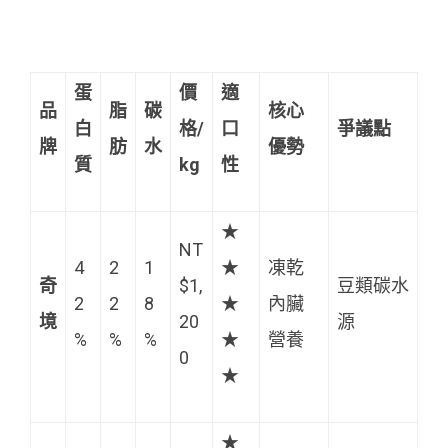
蛋
價
適
品
脂
碳
核心
白
格/
口
爭議點
牌
肪
水
優勢
質
kg
性
★
NT
4
2
1
★
凍乾
奇
$1,
豆類碳水
2
2
8
★
內臟
境
20
源
%
%
%
★
營養
0
★
★