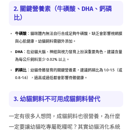
2. 關鍵營養素（牛磺酸、DHA、鈣磷
比）
牛磺酸
：貓咪體內無法自行合成足夠牛磺酸，缺乏會影響視網膜
與心肌健康，幼貓飼料需額外添加。
DHA
：在幼貓大腦、神經與視力發育上扮演重要角色，建議含量
為每公斤飼料至少 0.02% 以上。
鈣磷比
：幼貓骨骼發育的關鍵營養素，建議鈣磷比為 1.0-1.5（或
0.8-1.6），過高或過低都會影響骨骼健康。
3. 幼貓飼料不可用成貓飼料替代
一定有很多人想問，成貓飼料也很營養，為什麼
一定要讓幼貓吃專屬乾糧呢？其實幼貓消化系統