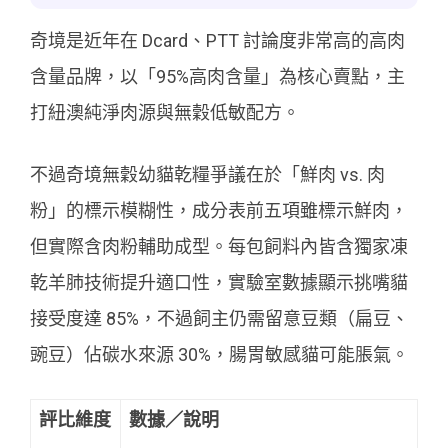
奇境是近年在 Dcard、PTT 討論度非常高的高肉
含量品牌，以「95%高肉含量」為核心賣點，主
打紐澳純淨肉源與無穀低敏配方。
不過奇境無穀幼貓乾糧爭議在於「鮮肉 vs. 肉
粉」的標示模糊性，成分表前五項雖標示鮮肉，
但實際含肉粉輔助成型。每包飼料內皆含獨家凍
乾羊肺技術提升適口性，實驗室數據顯示挑嘴貓
接受度達 85%，不過飼主仍需留意豆類（扁豆、
豌豆）佔碳水來源 30%，腸胃敏感貓可能脹氣。
評比維度
數據／說明